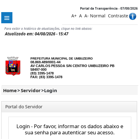
Portal da Transparência - 07/08/2026
A+
A
A-
Normal
Contraste
Para exibir o histórico de atualizações, clique no link abaixo:
Atualizado em: 04/08/2026 - 15:47
PREFEITURA MUNICIPAL DE UMBUZEIRO
08.869.489/0001-44
AV CARLOS PESSOA S/N CENTRO UMBUZEIRO PB
58497-000
(83) 3395-1478
FAX: (83) 3395-1478
Home
>
Servidor
>
Login
Portal do Servidor
Login - Por favor, informar os dados abaixo e
sua senha para autenticar seu acesso.