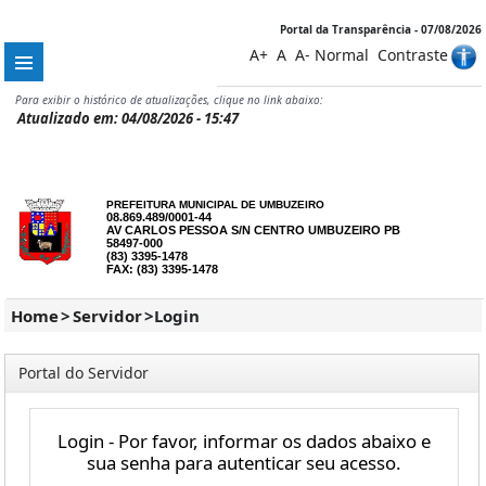
Portal da Transparência - 07/08/2026
A+
A
A-
Normal
Contraste
Para exibir o histórico de atualizações, clique no link abaixo:
Atualizado em: 04/08/2026 - 15:47
PREFEITURA MUNICIPAL DE UMBUZEIRO
08.869.489/0001-44
AV CARLOS PESSOA S/N CENTRO UMBUZEIRO PB
58497-000
(83) 3395-1478
FAX: (83) 3395-1478
Home
>
Servidor
>
Login
Portal do Servidor
Login - Por favor, informar os dados abaixo e
sua senha para autenticar seu acesso.