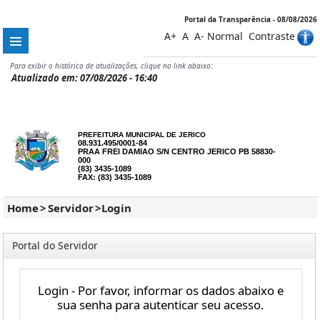
Portal da Transparência - 08/08/2026
A+
A
A-
Normal
Contraste
Para exibir o histórico de atualizações, clique no link abaixo:
Atualizado em: 07/08/2026 - 16:40
PREFEITURA MUNICIPAL DE JERICO
08.931.495/0001-84
PRAA FREI DAMIAO S/N CENTRO JERICO PB 58830-
000
(83) 3435-1089
FAX: (83) 3435-1089
Home
>
Servidor
>
Login
Portal do Servidor
Login - Por favor, informar os dados abaixo e
sua senha para autenticar seu acesso.