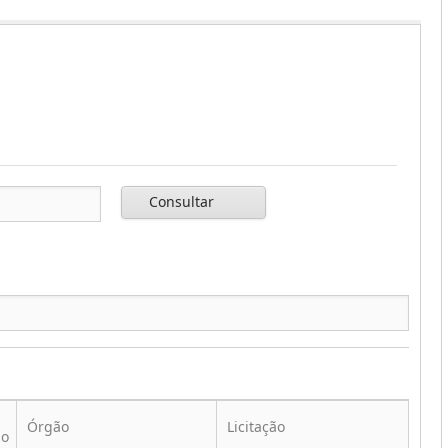
Consultar
Órgão
Licitação
Ti
ão