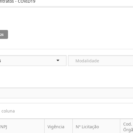
ntratos - COVID19
a coluna
Cod.
NPJ
Vigência
Nº Licitação
Órg