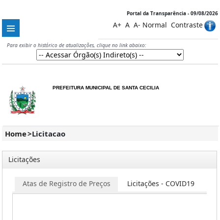
Portal da Transparência - 09/08/2026
A+
A
A-
Normal
Contraste
Para exibir o histórico de atualizações, clique no link abaixo:
PREFEITURA MUNICIPAL DE SANTA CECILIA
Home
>
Licitacao
Licitações
Atas de Registro de Preços
Licitações - COVID19
Co