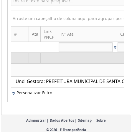
Arraste um cabeçalho de coluna aqui para agrupar por ess
Link
#
Ata
Nº Ata
CPF|C
PNCP
Und. Gestora: PREFEITURA MUNICIPAL DE SANTA CECI
Personalizar Filtro
Administrar
|
Dados Abertos
|
Sitemap
|
Sobre
© 2026 - E-Transparência