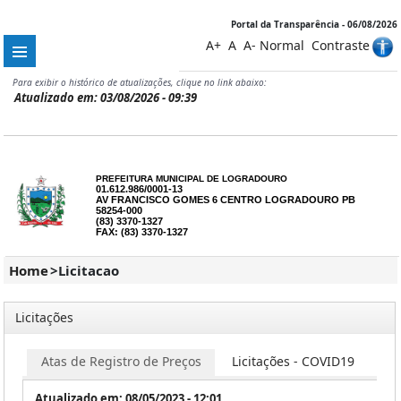
Portal da Transparência - 06/08/2026
A+
A
A-
Normal
Contraste
Para exibir o histórico de atualizações, clique no link abaixo:
Atualizado em: 03/08/2026 - 09:39
PREFEITURA MUNICIPAL DE LOGRADOURO
01.612.986/0001-13
AV FRANCISCO GOMES 6 CENTRO LOGRADOURO PB
58254-000
(83) 3370-1327
FAX: (83) 3370-1327
Home
>
Licitacao
Licitações
Atas de Registro de Preços
Licitações - COVID19
Co
Atualizado em: 08/05/2023 - 12:01