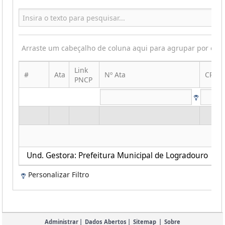
Arraste um cabeçalho de coluna aqui para agrupar por ess
Link
#
Ata
Nº Ata
CPF|C
PNCP
Und. Gestora: Prefeitura Municipal de Logradouro
Personalizar Filtro
Administrar
|
Dados Abertos
|
Sitemap
|
Sobre