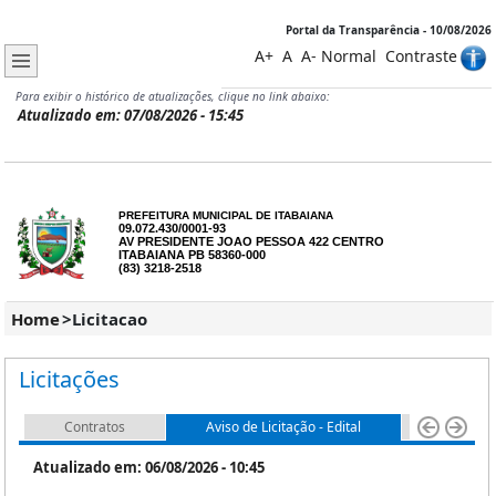
Portal da Transparência - 10/08/2026
A+
A
A-
Normal
Contraste
Para exibir o histórico de atualizações, clique no link abaixo:
Atualizado em: 07/08/2026 - 15:45
PREFEITURA MUNICIPAL DE ITABAIANA
09.072.430/0001-93
AV PRESIDENTE JOAO PESSOA 422 CENTRO
ITABAIANA PB 58360-000
(83) 3218-2518
Home
>
Licitacao
Licitações
Contratos
Aviso de Licitação - Edital
Atas de 
Atualizado em: 06/08/2026 - 10:45