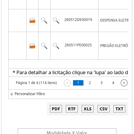
260512DE00019
DISPENSA ELETRÔN
260511PE00025
PREGÃO ELETRÔNI
* Para detalhar a licitação clique na 'lupa' ao lado de 
Página 1 de 4 (114 itens)
1
2
3
4
Personalizar Filtro