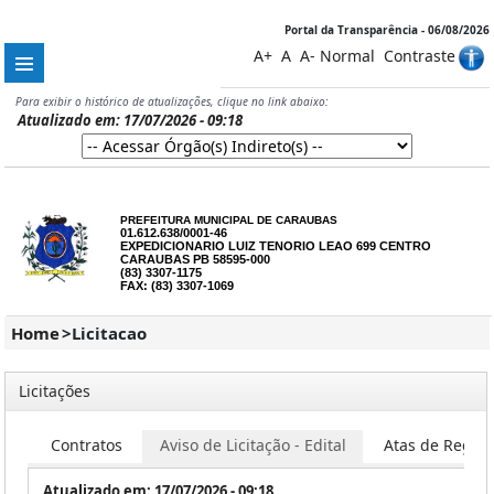
Portal da Transparência - 06/08/2026
A+
A
A-
Normal
Contraste
Para exibir o histórico de atualizações, clique no link abaixo:
Atualizado em: 17/07/2026 - 09:18
PREFEITURA MUNICIPAL DE CARAUBAS
01.612.638/0001-46
EXPEDICIONARIO LUIZ TENORIO LEAO 699 CENTRO
CARAUBAS PB 58595-000
(83) 3307-1175
FAX: (83) 3307-1069
Home
>
Licitacao
Licitações
es
Contratos
Aviso de Licitação - Edital
Atas de Regist
Atualizado em: 17/07/2026 - 09:18