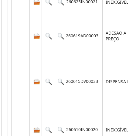
260625IN00021
INEXIGÍVEL
ADESÃO A REG
260619AD00003
PREÇO
260615DV00033
DISPENSA POR
260610IN00020
INEXIGÍVEL