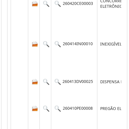
CONCORRÊNC
260420CE00003
ELETRÔNICA
260414IN00010
INEXIGÍVEL
260413DV00025
DISPENSA POR
260410PE00008
PREGÃO ELET