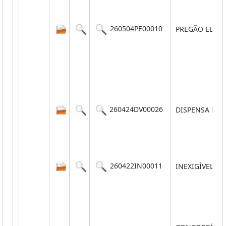
260504PE00010
PREGÃO ELET
260424DV00026
DISPENSA POR
260422IN00011
INEXIGÍVEL