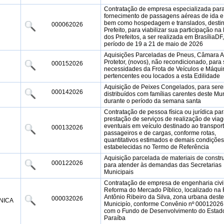
Contratação de empresa especializada par
fornecimento de passagens aéreas de ida e 
bem como hospedagem e translados, desti
000062026
Prefeito, para viabilizar sua participação n
dos Prefeitos, a ser realizada em BrasíliaDF
período de 19 a 21 de maio de 2026
Aquisições Parceladas de Pneus, Câmara A
Protetor, (novos), não recondicionado, para 
000152026
necessidades da Frota de Veículos e Máqui
pertencentes eou locados a esta Edilidade
Aquisição de Peixes Congelados, para ser
000142026
distribuídos com famílias carentes deste Mu
durante o período da semana santa
Contratação de pessoa física ou jurídica par
prestação de serviços de realização de via
eventuais em veículo destinado ao transpor
000132026
passageiros e de cargas, conforme rotas,
quantitativos estimados e demais condições
estabelecidas no Termo de Referência
Aquisição parcelada de materiais de constr
000122026
para atender às demandas das Secretarias
Municipais
Contratação de empresa de engenharia civi
Reforma do Mercado Píblico, localizado na
Antônio Ribeiro da Silva, zona urbana deste
000032026
NICA
Municipío, conforme Convênio nº 00012026,
com o Fundo de Desenvolvimento do Estad
Paraíba