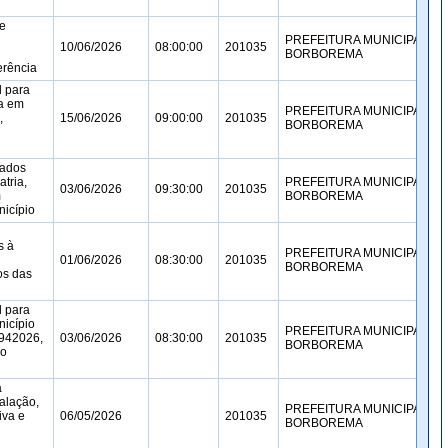
de
PREFEITURA MUNICIPAL DE
10/06/2026
08:00:00
201035
BORBOREMA
erência
l para
ca em
PREFEITURA MUNICIPAL DE
,
15/06/2026
09:00:00
201035
BORBOREMA
zados
tria,
PREFEITURA MUNICIPAL DE
03/06/2026
09:30:00
201035
m
BORBOREMA
nicípio
s à
PREFEITURA MUNICIPAL DE
01/06/2026
08:30:00
201035
BORBOREMA
os das
l para
icípio
PREFEITURA MUNICIPAL DE
942026,
03/06/2026
08:30:00
201035
BORBOREMA
do
a
alação,
PREFEITURA MUNICIPAL DE
iva e
06/05/2026
201035
BORBOREMA