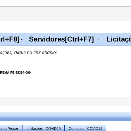
rl+F8]
Servidores[Ctrl+F7]
Licitaç
zações, clique no link abaixo:
EMA PB 58394-000
ro de Preços
Licitações - COVID19
Contratos - COVID19