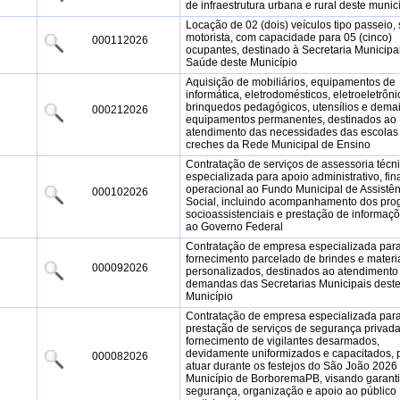
de infraestrutura urbana e rural deste munic
Locação de 02 (dois) veículos tipo passeio,
motorista, com capacidade para 05 (cinco)
000112026
ocupantes, destinado à Secretaria Municipa
Saúde deste Município
Aquisição de mobiliários, equipamentos de
informática, eletrodomésticos, eletroeletrôni
brinquedos pedagógicos, utensílios e dema
000212026
equipamentos permanentes, destinados ao
atendimento das necessidades das escolas
creches da Rede Municipal de Ensino
Contratação de serviços de assessoria técn
especializada para apoio administrativo, fin
operacional ao Fundo Municipal de Assistên
000102026
Social, incluindo acompanhamento dos pr
socioassistenciais e prestação de informaçõ
ao Governo Federal
Contratação de empresa especializada par
fornecimento parcelado de brindes e materi
000092026
personalizados, destinados ao atendimento
demandas das Secretarias Municipais dest
Município
Contratação de empresa especializada par
prestação de serviços de segurança privad
fornecimento de vigilantes desarmados,
devidamente uniformizados e capacitados, 
000082026
atuar durante os festejos do São João 2026
Município de BorboremaPB, visando garanti
segurança, organização e apoio ao público