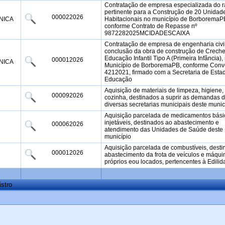
Contratação de empresa especializada do 
pertinente para a Construção de 20 Unidad
000022026
NICA
Habitacionais no município de BorboremaP
conforme Contrato de Repasse nº
9872282025MCIDADESCAIXA
Contratação de empresa de engenharia civi
conclusão da obra de construção de Crech
Educação Infantil Tipo A (Primeira Infância),
000012026
NICA
Município de BorboremaPB, conforme Conv
4212021, firmado com a Secretaria de Esta
Educação
Aquisição de materiais de limpeza, higiene,
000092026
cozinha, destinados a suprir as demandas 
diversas secretarias municipais deste munic
Aquisição parcelada de medicamentos bási
injetáveis, destinados ao abastecimento e
000062026
atendimento das Unidades de Saúde deste
município
Aquisição parcelada de combustíveis, desti
000012026
abastecimento da frota de veículos e máqui
próprios eou locados, pertencentes à Edili
istro