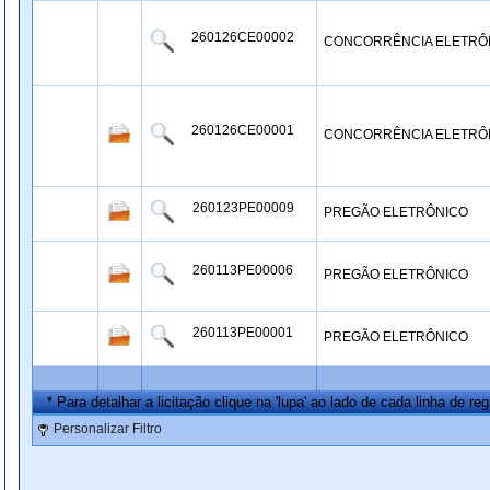
260126CE00002
CONCORRÊNCIA ELETRÔ
260126CE00001
CONCORRÊNCIA ELETRÔ
260123PE00009
PREGÃO ELETRÔNICO
260113PE00006
PREGÃO ELETRÔNICO
260113PE00001
PREGÃO ELETRÔNICO
* Para detalhar a licitação clique na 'lupa' ao lado de cada linha de reg
Personalizar Filtro