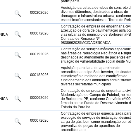
participante
Aquisição parcelada de tubos de concreto 
diversos diâmetros, destinados a obras de
000202026
drenagem e infraestrutura urbana, conforme
especificações constantes no Termo de Ref
Contratação de empresa de engenharia civi
Execução de obra de pavimentação asfálti
000072026
NICA
vias urbanas do município de BorboremaPB
Contrato de Repasse Nº
9838662025MCIDADESCAIXA
Contratação de serviços médicos especiali
nas áreas de Neurologia Pediátrica e Psiquia
000192026
destinados ao atendimento de pacientes e
situação de vulnerabilidade social deste Mu
Aquisição parcelada de aparelhos de
arcondicionado tipo Split Inverter, destinado
000182026
climatização e melhoria das condições de
funcionamento dos ambientes administrativ
diversas secretarias municipais
Contratação de empresa de engenharia civi
Modernização do Campo de Futebol, no mun
000062026
NICA
de BorboremaPB, conforme Convênio nº 00
firmado com o Fundo de Desenvolvimento 
Estado da Paraíba
Contratação de empresa especializada par
execução de serviços de instalação, desinst
000072026
carga de gás, bem como manutenção corret
preventiva de peças de aparelhos de
arcondicionado