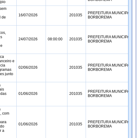
ípio
 sem
PREFEITURA MUNICIPAL DE
16/07/2026
201035
l de
BORBOREMA
cos,
is
PREFEITURA MUNICIPAL DE
24/07/2026
08:00:00
201035
BORBOREMA
 e
ica
anceiro e
cia
PREFEITURA MUNICIPAL DE
02/06/2026
201035
ogramas
BORBOREMA
es junto
a
ais
PREFEITURA MUNICIPAL DE
 das
01/06/2026
201035
BORBOREMA
e
a
a, com
para
PREFEITURA MUNICIPAL DE
01/06/2026
201035
 do
BORBOREMA
r a