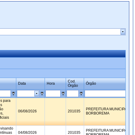
Cod.
Data
Hora
Órgão
Órgão
es para
as
ão
PREFEITURA MUNICIPAL DE
06/08/2026
201035
s,
BORBOREMA
iciais
 visando
PREFEITURA MUNICIPAL DE
ntínuas
04/08/2026
201035
BORBOREMA