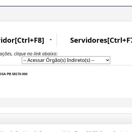
idor[Ctrl+F8]
Servidores[Ctrl+F
zações, clique no link abaixo:
SA PB 58170-000