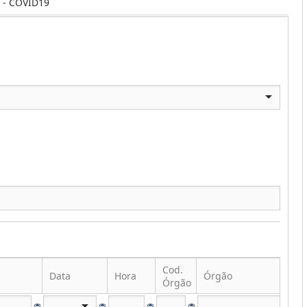
 - COVID19
Cod.
Data
Hora
Órgão
Órgão