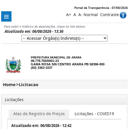
Portal da Transparência - 07/08/2026
A+
A
A-
Normal
Contraste
Para exibir o histórico de atualizações, clique no link abaixo:
Atualizado em: 06/08/2026 - 13:36
PREFEITURA MUNICIPAL DE ARARA
08.778.755/0001-23
GAMA ROSA S/N CENTRO ARARA PB 58396-000
(83) 3363-1037
Home
>
Licitacao
Licitações
Atas de Registro de Preços
Licitações - COVID19
Co
Atualizado em: 06/08/2026 - 12:42