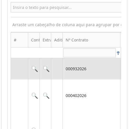
Arraste um cabeçalho de coluna aqui para agrupar por ess
#
Contrato
Extrato
Aditivo
Nº Contrato
Ob
Aq
000932026
Te
Mu
Co
lo
000402026
de
de
im
Ex
re
pol