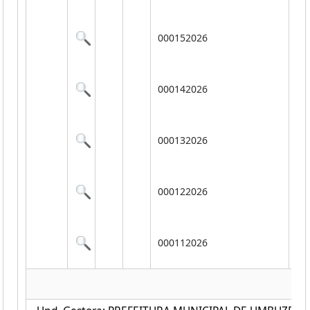
Co
000152026
Ex
Co
000142026
Ex
Co
000132026
Ex
Co
000122026
Ex
Co
000112026
Ex