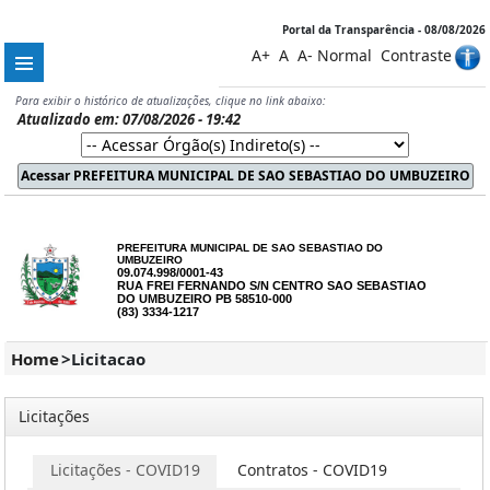
Portal da Transparência - 08/08/2026
A+
A
A-
Normal
Contraste
Para exibir o histórico de atualizações, clique no link abaixo:
Atualizado em: 07/08/2026 - 19:42
PREFEITURA MUNICIPAL DE SAO SEBASTIAO DO
UMBUZEIRO
09.074.998/0001-43
RUA FREI FERNANDO S/N CENTRO SAO SEBASTIAO
DO UMBUZEIRO PB 58510-000
(83) 3334-1217
Home
>
Licitacao
Licitações
os
Licitações - COVID19
Contratos - COVID19