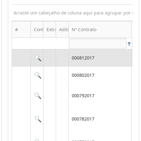
Arraste um cabeçalho de coluna aqui para agrupar por ess
#
Contrato
Extrato
Aditivo
Nº Contrato
Ob
Co
000812017
tr
Co
000802017
di
RE
000792017
ma
Do
Co
000782017
do 
Em
RE