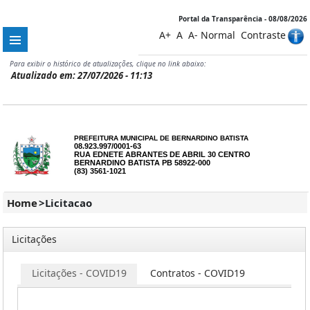
Portal da Transparência - 08/08/2026
A+
A
A-
Normal
Contraste
Para exibir o histórico de atualizações, clique no link abaixo:
Atualizado em: 27/07/2026 - 11:13
PREFEITURA MUNICIPAL DE BERNARDINO BATISTA
08.923.997/0001-63
RUA EDNETE ABRANTES DE ABRIL 30 CENTRO
BERNARDINO BATISTA PB 58922-000
(83) 3561-1021
Home
>
Licitacao
Licitações
os
Licitações - COVID19
Contratos - COVID19