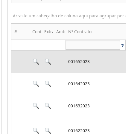
Arraste um cabeçalho de coluna aqui para agrupar por ess
#
Contrato
Extrato
Aditivo
Nº Contrato
Ob
Co
001652023
pr
tr
Aq
001642023
de
Ce
Co
001632023
si
de
Co
ma
001622023
ac