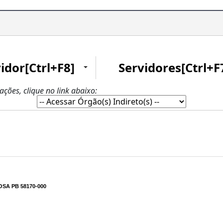
idor[Ctrl+F8]
Servidores[Ctrl+F
zações, clique no link abaixo:
SA PB 58170-000