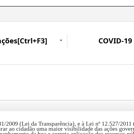
ações[Ctrl+F3]
COVID-19
009 (Lei da Transparência), e à Lei nº 12.527/2011 (
urar ao cidadão uma maior visibilidade das ações gover
panhamento da boa e correta aplicação dos recursos púb