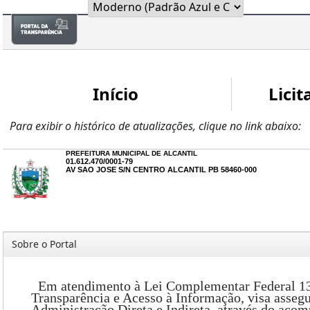
Início
Licit
Para exibir o histórico de atualizações, clique no link abaixo:
PREFEITURA MUNICIPAL DE ALCANTIL
01.612.470/0001-79
AV SAO JOSE S/N CENTRO ALCANTIL PB 58460-000
Sobre o Portal
Em atendimento à Lei Complementar Federal 131/2
Transparência e Acesso à Informação, visa asseg
Administração Direta e Indireta, através do acom