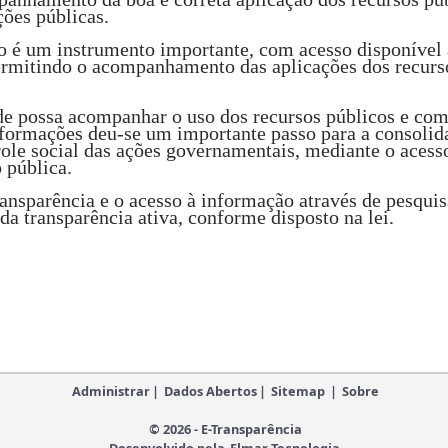
ções públicas.
 é um instrumento importante, com acesso disponível 
ermitindo o acompanhamento das aplicações dos recursos
de possa acompanhar o uso dos recursos públicos e c
nformações deu-se um importante passo para a consolida
ole social das ações governamentais, mediante o acess
 pública.
ransparência e o acesso à informação através de pesqui
a transparência ativa, conforme disposto na lei.
Administrar
|
Dados Abertos
|
Sitemap
|
Sobre
© 2026 - E-Transparência