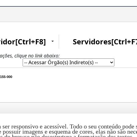
idor[Ctrl+F8]
Servidores[Ctrl+F
zações, clique no link abaixo:
155-000
ser responsivo e acessível. Todo o seu conteúdo pode s
e possuir imagens e esquema de cores, elas não são ne
 do browse não desestrutura a formatação dos textos.