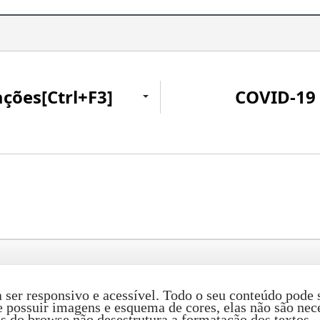
ações[Ctrl+F3]
COVID-19
ser responsivo e acessível. Todo o seu conteúdo pode s
e possuir imagens e esquema de cores, elas não são ne
 do browse não desestrutura a formatação dos textos.