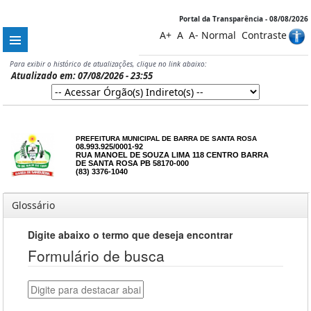
Portal da Transparência - 08/08/2026
A+
A
A-
Normal
Contraste
Para exibir o histórico de atualizações, clique no link abaixo:
Atualizado em: 07/08/2026 - 23:55
PREFEITURA MUNICIPAL DE BARRA DE SANTA ROSA
08.993.925/0001-92
RUA MANOEL DE SOUZA LIMA 118 CENTRO BARRA
DE SANTA ROSA PB 58170-000
(83) 3376-1040
Glossário