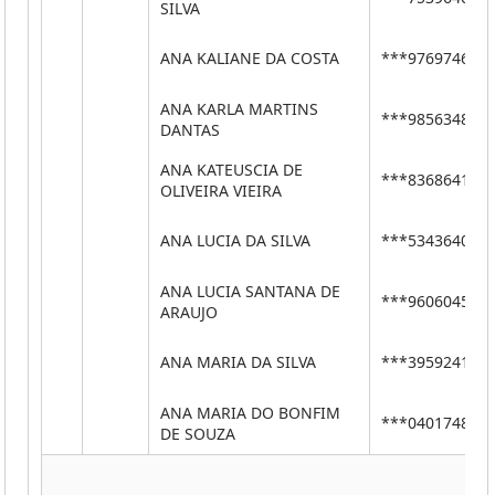
SILVA
ANA KALIANE DA COSTA
***97697464*
ANA KARLA MARTINS
***98563483*
DANTAS
ANA KATEUSCIA DE
***83686418*
OLIVEIRA VIEIRA
ANA LUCIA DA SILVA
***53436404*
ANA LUCIA SANTANA DE
***96060455*
ARAUJO
ANA MARIA DA SILVA
***39592417*
ANA MARIA DO BONFIM
***04017488*
DE SOUZA