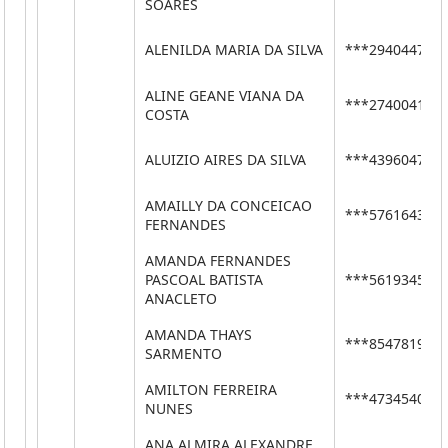
SOARES
ALENILDA MARIA DA SILVA
***29404473*
ALINE GEANE VIANA DA
***27400410*
COSTA
ALUIZIO AIRES DA SILVA
***43960477*
AMAILLY DA CONCEICAO
***57616437*
FERNANDES
AMANDA FERNANDES
PASCOAL BATISTA
***56193455*
ANACLETO
AMANDA THAYS
***85478190*
SARMENTO
AMILTON FERREIRA
***47345404*
NUNES
ANA ALMIRA ALEXANDRE