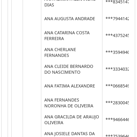
***83451477*
DIAS
ANA AUGUSTA ANDRADE
***79441422*
ANA CATARINA COSTA
***43752456*
FERREIRA
ANA CHERLANE
***35949400*
FERNANDES
ANA CLEIDE BERNARDO
***33340320*
DO NASCIMENTO
ANA FATIMA ALEXANDRE
***06685490*
ANA FERNANDES
***28300453*
NORONHA DE OLIVEIRA
ANA GRACILDA DE ARAUJO
***94664468*
OLIVEIRA
ANA JOSIELE DANTAS DA
***75396460*