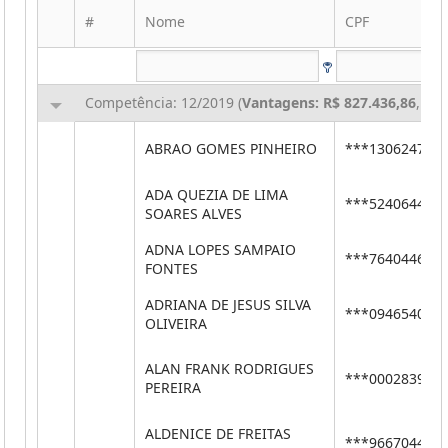
#
Nome
CPF
Competência: 12/2019 (
Vantagens: R$ 827.436,86
,
Des
ABRAO GOMES PINHEIRO
***13062471*
ADA QUEZIA DE LIMA
***52406444*
SOARES ALVES
ADNA LOPES SAMPAIO
***76404464*
FONTES
ADRIANA DE JESUS SILVA
***09465407*
OLIVEIRA
ALAN FRANK RODRIGUES
***00028395*
PEREIRA
ALDENICE DE FREITAS
***96670441*