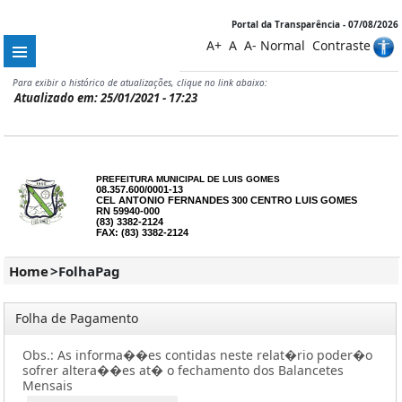
Portal da Transparência - 07/08/2026
A+
A
A-
Normal
Contraste
Para exibir o histórico de atualizações, clique no link abaixo:
Atualizado em: 25/01/2021 - 17:23
PREFEITURA MUNICIPAL DE LUIS GOMES
08.357.600/0001-13
CEL ANTONIO FERNANDES 300 CENTRO LUIS GOMES
RN 59940-000
(83) 3382-2124
FAX: (83) 3382-2124
Home
>
FolhaPag
Folha de Pagamento
Obs.: As informa��es contidas neste relat�rio poder�o
sofrer altera��es at� o fechamento dos Balancetes
Mensais