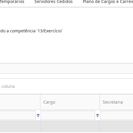
 Temporários
Servidores Cedidos
Plano de Cargos e Carrei
ando a competência '13/Exercício'
a coluna
Cargo
Secretaria