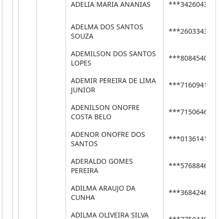
ADELIA MARIA ANANIAS
***34260434*
ADELMA DOS SANTOS
***26033430*
SOUZA
ADEMILSON DOS SANTOS
***80845409*
LOPES
ADEMIR PEREIRA DE LIMA
***71609410*
JUNIOR
ADENILSON ONOFRE
***71506466*
COSTA BELO
ADENOR ONOFRE DOS
***01361413*
SANTOS
ADERALDO GOMES
***57688468*
PEREIRA
ADILMA ARAUJO DA
***36842469*
CUNHA
ADILMA OLIVEIRA SILVA