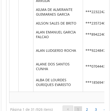
ARRUDA
AILMA DE ALMIRANTE
***22322424*
GUIMARAES GARCIA
AILSON SALES DE BRITO
***23572401*
ALAN EMANUEL GARCIA
***89422401*
FALCAO
ALAN LUDGERIO ROCHA
***92248476*
ALANE DOS SANTOS
***07044431*
CUNHA
ALBA DE LOURDES
***18569415*
OURIQUES EVARISTO
Página 1 de 31 (926 itens)
1
2
3
4