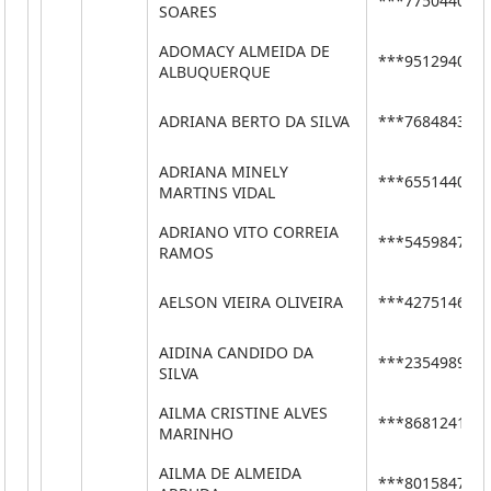
***77504406*
SOARES
ADOMACY ALMEIDA DE
***95129400*
ALBUQUERQUE
ADRIANA BERTO DA SILVA
***76848437*
ADRIANA MINELY
***65514409*
MARTINS VIDAL
ADRIANO VITO CORREIA
***54598476*
RAMOS
AELSON VIEIRA OLIVEIRA
***42751462*
AIDINA CANDIDO DA
***23549890*
SILVA
AILMA CRISTINE ALVES
***86812412*
MARINHO
AILMA DE ALMEIDA
***80158479*