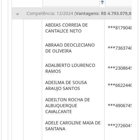
Competência: 12/2024 (
Vantagens: R$ 4.793.079,80
,
D
ABDIAS CORREIA DE
***81790484*
CANTALICE NETO
ABRAAO DEOCLECIANO
***73637402*
DE OLIVEIRA
ADALBERTO LOURENCO
***23086456*
RAMOS
ADEILMA DE SOUSA
***66224400*
ARAUJO SANTOS
ADEILTON ROCHA DE
ALBUQUERQUE
***49067459*
CAVALCANTE
ADELE CAROLINE MAIA DE
***27260413*
SANTANA