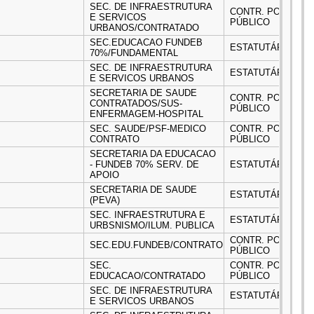
SEC. DE INFRAESTRUTURA
CONTR. POR EXCEP
E SERVICOS
PÚBLICO
URBANOS/CONTRATADO
SEC.EDUCACAO FUNDEB
ESTATUTÁRIO
70%/FUNDAMENTAL
SEC. DE INFRAESTRUTURA
ESTATUTÁRIO
E SERVICOS URBANOS
SECRETARIA DE SAUDE
CONTR. POR EXCEP
CONTRATADOS/SUS-
PÚBLICO
ENFERMAGEM-HOSPITAL
SEC. SAUDE/PSF-MEDICO
CONTR. POR EXCEP
CONTRATO
PÚBLICO
SECRETARIA DA EDUCACAO
- FUNDEB 70% SERV. DE
ESTATUTÁRIO
APOIO
SECRETARIA DE SAUDE
ESTATUTÁRIO
(PEVA)
SEC. INFRAESTRUTURA E
ESTATUTÁRIO
URBSNISMO/ILUM. PUBLICA
CONTR. POR EXCEP
SEC.EDU.FUNDEB/CONTRATO
PÚBLICO
SEC.
CONTR. POR EXCEP
EDUCACAO/CONTRATADO
PÚBLICO
SEC. DE INFRAESTRUTURA
ESTATUTÁRIO
E SERVICOS URBANOS