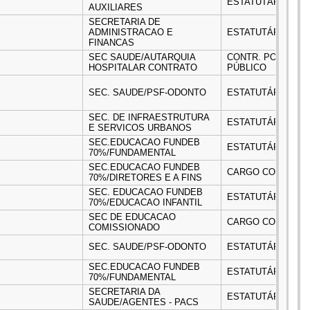
ESTATUTÁRIO
AUXILIARES
SECRETARIA DE
ADMINISTRACAO E
ESTATUTÁRIO
FINANCAS
SEC SAUDE/AUTARQUIA
CONTR. POR EXCEP
HOSPITALAR CONTRATO
PÚBLICO
SEC. SAUDE/PSF-ODONTO
ESTATUTÁRIO
SEC. DE INFRAESTRUTURA
ESTATUTÁRIO
E SERVICOS URBANOS
SEC.EDUCACAO FUNDEB
ESTATUTÁRIO
70%/FUNDAMENTAL
SEC.EDUCACAO FUNDEB
CARGO COMISSIO
70%/DIRETORES E A FINS
SEC. EDUCACAO FUNDEB
ESTATUTÁRIO
70%/EDUCACAO INFANTIL
SEC DE EDUCACAO
CARGO COMISSIO
COMISSIONADO
SEC. SAUDE/PSF-ODONTO
ESTATUTÁRIO
SEC.EDUCACAO FUNDEB
ESTATUTÁRIO
70%/FUNDAMENTAL
SECRETARIA DA
ESTATUTÁRIO
SAUDE/AGENTES - PACS