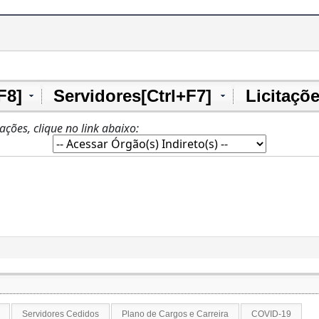
F8]
Servidores[Ctrl+F7]
Licitaçõe
zações, clique no link abaixo:
Servidores Cedidos
Plano de Cargos e Carreira
COVID-19