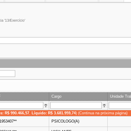
ia '13/Exercício'
F
Cargo
Unidade Tra
s: R$ 990.466,57
,
Líquido: R$ 3.681.959,74
) (Continua na próxima página)
51953407**
PSICOLOGO(A)