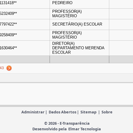
01131418**
PEDREIRO
PROFESSOR(A)
25232409**
MAGISTÉRIO
27797422**
SECRETÁRIO(A) ESCOLAR
PROFESSOR(A)
19258409**
MAGISTÉRIO
DIRETOR(A)
71630464**
DEPARTAMENTO MERENDA
ESCOLAR
43
Administrar
|
Dados Abertos
|
Sitemap
|
Sobre
© 2026 - E-Transparência
Desenvolvido pela
Elmar Tecnologia