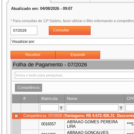
Atualizado em: 04/08/2026 - 09:07
* Para consultas de 13º Salário, favor utilizar o filtro informando a competênc
Consultar
Recolher
Expandir
Folha de Pagamento - 07/2026
Competência
#
Matrícula
Nome
CP
Competência: 07/2026 (
Vantagens: R$ 4.672.426,31
,
Desconto
ABRAAO GOMES PEREIRA
0016557
***
LIRA
ABRAAO GONCALVES