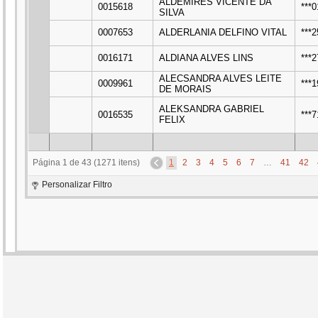
ALDEMIRES VICENTE DA
0015618
***
SILVA
0007653
ALDERLANIA DELFINO VITAL
***
0016171
ALDIANA ALVES LINS
***
ALECSANDRA ALVES LEITE
0009961
***
DE MORAIS
ALEKSANDRA GABRIEL
0016535
***
FELIX
Página 1 de 43 (1271 itens)
1
2
3
4
5
6
7
…
41
42
Personalizar Filtro