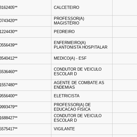
38162405**
CALCETEIRO
PROFESSOR(A)
00743420**
MAGISTÉRIO
01224430**
PEDREIRO
ENFERMEIRO(A)
80556439**
PLANTONISTA HOSPITALAR
78540412**
MEDICO(A) - ESF
CONDUTOR DE VEICULO
06536460**
ESCOLAR D
AGENTE DE COMBATE AS
61557480**
ENDEMIAS
89556400**
ELETRICISTA
PROFESSOR(A) DE
39993479**
EDUCACAO FISICA
CONDUTOR DE VEICULO
31688427**
ESCOLAR D
35575417**
VIGILANTE