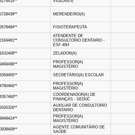
28274414**
VIGILANTE
06728438**
MERENDEIRO(A)
22678484**
FISIOTERAPEUTA
ATENDENTE DE
42169481**
CONSULTORIO DENTARIO -
ESF 40H
71632408**
ZELADOR(A)
PROFESSOR(A)
09469496**
MAGISTÉRIO
98359405**
SECRETÁRIO(A) ESCOLAR
PROFESSOR(A)
44780466**
MAGISTÉRIO
COORDENADOR(A) DE
74357460**
FINANÇAS - SEDUC
AUXILIAR DE CONSULTORIO
76026326**
DENTARIO
PROFESSOR(A)
39949424**
MAGISTÉRIO
AGENTE COMUNITÁRIO DE
60938409**
SAÚDE