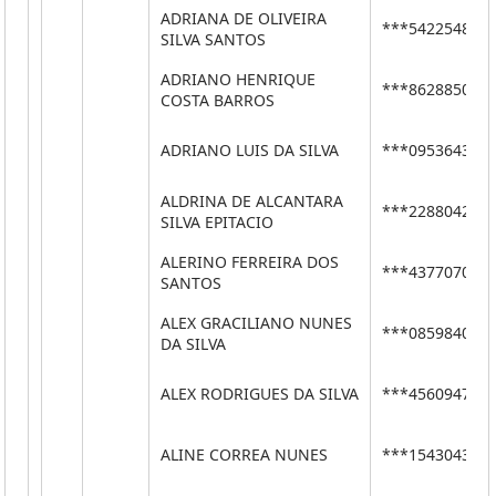
ADRIANA DE OLIVEIRA
***54225487*
SILVA SANTOS
ADRIANO HENRIQUE
***86288500*
COSTA BARROS
ADRIANO LUIS DA SILVA
***09536436*
ALDRINA DE ALCANTARA
***22880420*
SILVA EPITACIO
ALERINO FERREIRA DOS
***43770708*
SANTOS
ALEX GRACILIANO NUNES
***08598404*
DA SILVA
ALEX RODRIGUES DA SILVA
***45609470*
ALINE CORREA NUNES
***15430437*