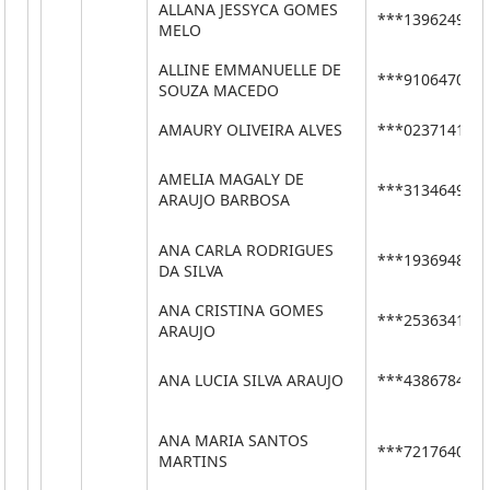
ALLANA JESSYCA GOMES
***13962495*
MELO
ALLINE EMMANUELLE DE
***91064705*
SOUZA MACEDO
AMAURY OLIVEIRA ALVES
***02371419*
AMELIA MAGALY DE
***31346496*
ARAUJO BARBOSA
ANA CARLA RODRIGUES
***19369484*
DA SILVA
ANA CRISTINA GOMES
***25363410*
ARAUJO
ANA LUCIA SILVA ARAUJO
***43867840*
ANA MARIA SANTOS
***72176408*
MARTINS