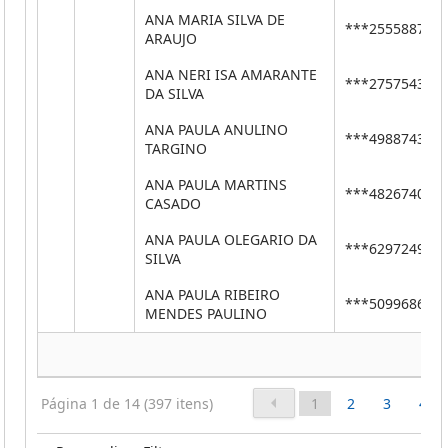
ANA MARIA SILVA DE
***25558879*
ARAUJO
ANA NERI ISA AMARANTE
***27575435*
DA SILVA
ANA PAULA ANULINO
***49887437*
TARGINO
ANA PAULA MARTINS
***48267405*
CASADO
ANA PAULA OLEGARIO DA
***62972496*
SILVA
ANA PAULA RIBEIRO
***50996862*
MENDES PAULINO
Página 1 de 14 (397 itens)
1
2
3
4