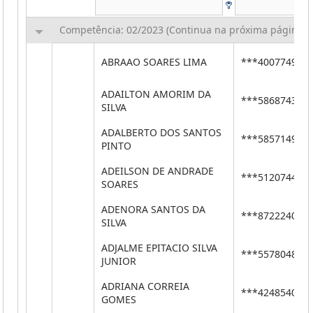
Competência: 02/2023 (Continua na próxima página)
ABRAAO SOARES LIMA
***40077490*
ADAILTON AMORIM DA
***58687434*
SILVA
ADALBERTO DOS SANTOS
***58571497*
PINTO
ADEILSON DE ANDRADE
***51207440*
SOARES
ADENORA SANTOS DA
***87222400*
SILVA
ADJALME EPITACIO SILVA
***55780482*
JUNIOR
ADRIANA CORREIA
***42485402*
GOMES