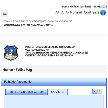
Portal da Transparência - 06/08/2026
A+
A
A-
Normal
Contraste
Para exibir o histórico de atualizações, clique no link abaixo:
Atualizado em: 04/08/2026 - 10:06
PREFEITURA MUNICIPAL DE BORBOREMA
09.070.400/0001-48
AV GOVERNADOR PEDRO MORENO GONDIM SN
CENTRO BORBOREMA PB 58394-000
Home
>
FolhaPag
Folha de Pagamento
os
Plano de Cargos e Carreira
COVID-19