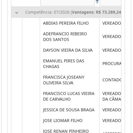
Competência: 07/2026 (
Vantagens: R$ 73.289,24
,
Desc
ABDIAS PEREIRA FILHO
VEREADOR
ADEFRANCIO RIBEIRO
VEREADOR
DOS SANTOS
DAYSON VIEIRA DA SILVA
VEREADOR
EMANUEL PIRES DAS
PROCURADOR J
CHAGAS
FRANCISCA JOSEANY
CONTADOR
OLIVEIRA SILVA
FRANCISCO LUCAS VIEIRA
VEREADOR PRE
DE CARVALHO
DA CÂMARA
JESSICA DE SOUSA BRAGA
VEREADOR
JOSE LIOMAR FILHO
VEREADOR
JOSE RENAN PINHEIRO