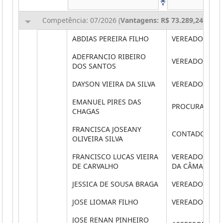
Competência: 07/2026 (
Vantagens: R$ 73.289,24
,
Desc
ABDIAS PEREIRA FILHO
VEREADOR
ADEFRANCIO RIBEIRO
VEREADOR
DOS SANTOS
DAYSON VIEIRA DA SILVA
VEREADOR
EMANUEL PIRES DAS
PROCURADOR J
CHAGAS
FRANCISCA JOSEANY
CONTADOR
OLIVEIRA SILVA
FRANCISCO LUCAS VIEIRA
VEREADOR PRE
DE CARVALHO
DA CÂMARA
JESSICA DE SOUSA BRAGA
VEREADOR
JOSE LIOMAR FILHO
VEREADOR
JOSE RENAN PINHEIRO