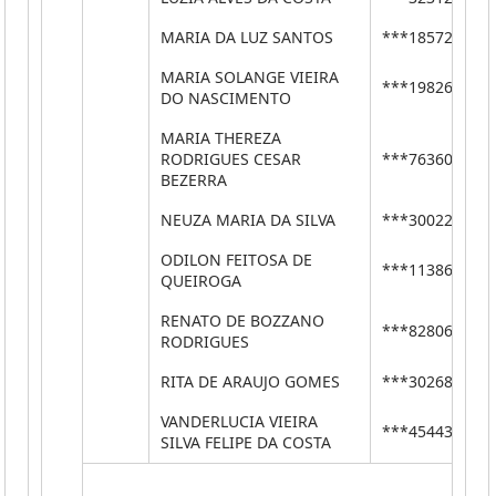
MARIA DA LUZ SANTOS
***18572404*
MARIA SOLANGE VIEIRA
***19826486*
DO NASCIMENTO
MARIA THEREZA
RODRIGUES CESAR
***76360473*
BEZERRA
NEUZA MARIA DA SILVA
***30022454*
ODILON FEITOSA DE
***11386400*
QUEIROGA
RENATO DE BOZZANO
***82806411*
RODRIGUES
RITA DE ARAUJO GOMES
***30268402*
VANDERLUCIA VIEIRA
***45443460*
SILVA FELIPE DA COSTA