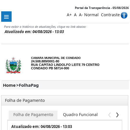
Portal da Transparência - 05/08/2026
A+
A
A-
Normal
Contraste
Para exibir o histórico de atualizações, clique no link abaixo:
Atualizado em: 04/08/2026 - 13:03
CAMARA MUNICIPAL DE CONDADO
24.508.889/0001-80
RUA CAPITAO LINDOLFO LEITE 79 CENTRO
CONDADO PB 58714-000
Home
>
FolhaPag
Folha de Pagamento
Folha de Pagamento
Quadro Funcional
Servidores
Atualizado em: 04/08/2026 - 13:03