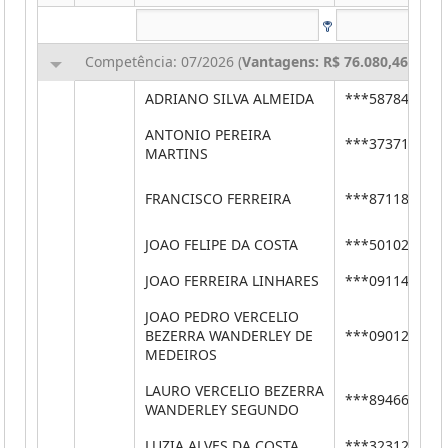
Competência: 07/2026 (
Vantagens: R$ 76.080,46
,
Desc
ADRIANO SILVA ALMEIDA
***58784482*
ANTONIO PEREIRA
***37371449*
MARTINS
FRANCISCO FERREIRA
***87118468*
JOAO FELIPE DA COSTA
***50102234*
JOAO FERREIRA LINHARES
***09114858*
JOAO PEDRO VERCELIO
BEZERRA WANDERLEY DE
***09012499*
MEDEIROS
LAURO VERCELIO BEZERRA
***89466484*
WANDERLEY SEGUNDO
LUZIA ALVES DA COSTA
***32312810*