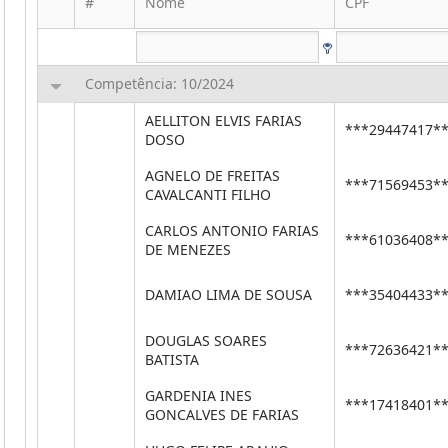
#
Nome
CPF
Competência: 10/2024
AELLITON ELVIS FARIAS
***29447417*
DOSO
AGNELO DE FREITAS
***71569453*
CAVALCANTI FILHO
CARLOS ANTONIO FARIAS
***61036408*
DE MENEZES
DAMIAO LIMA DE SOUSA
***35404433*
DOUGLAS SOARES
***72636421*
BATISTA
GARDENIA INES
***17418401*
GONCALVES DE FARIAS