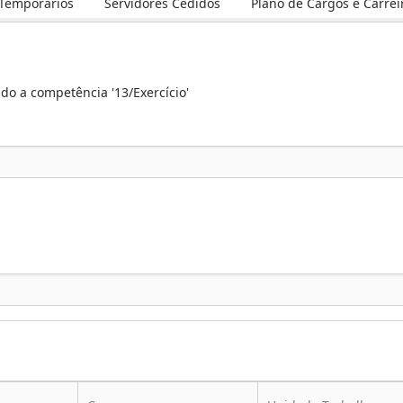
 Temporários
Servidores Cedidos
Plano de Cargos e Carrei
ando a competência '13/Exercício'