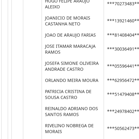
HUGO FELIPE ARAUJO
***70273483*
ALEIXO
JOANICIO DE MORAIS
***13921460*
CASTANHA NETO
JOAO DE ARAUJO FARIAS
***81408404*
JOSE ITAMAR MARACAJA
***30036491*
RAMOS
JOSEFA SIMONE OLIVEIRA
***05596441*
ANDRADE CASTRO
ORLANDO MEIRA MOURA
***62956472*
PATRICIA CRISTINA DE
***51479408*
SOUSA CASTRO
REINALDO ADRIANO DOS
***24978402*
SANTOS RAMOS
RIVELINO NOBREGA DE
***50562473*
MORAIS