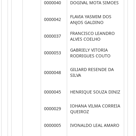
0000040
DOGIVAL MOTA SIMOES
V
FLAVIA YASMIM DOS
CH
0000042
ANJOS GALDINO
D
FRANCISCO LEANDRO
0000037
V
ALVES COELHO
GABRIELY VITORIA
0000053
A
RODRIGUES COUTO
AS
GILIARD RESENDE DA
0000048
A
SILVA
S
SE
0000045
HENRIQUE SOUZA DINIZ
A
IOHANA VILMA CORREIA
SE
0000029
QUEIROZ
P
0000005
IVONALDO LEAL AMARO
V