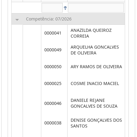
Competência: 07/2026
ANAZILDA QUEIROZ
0000041
VE
CORREIA
ARQUELHA GONCALVES
0000049
SE
DE OLIVEIRA
AS
0000050
ARY RAMOS DE OLIVEIRA
GE
0000025
COSME INACIO MACIEL
V
DI
DANIELE REJANE
0000046
C
GONCALVES DE SOUZA
P
DENISE GONÇALVES DOS
0000038
V
SANTOS