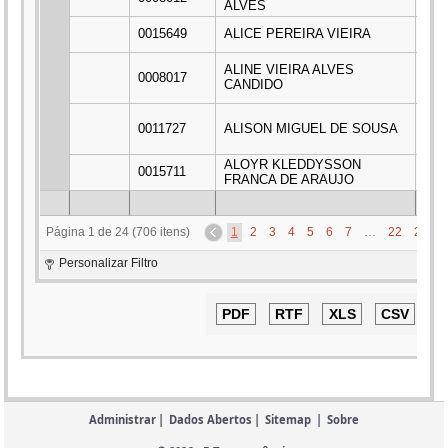
ALVES
0015649
ALICE PEREIRA VIEIRA
***
ALINE VIEIRA ALVES
0008017
***
CANDIDO
0011727
ALISON MIGUEL DE SOUSA
***
ALOYR KLEDDYSSON
0015711
***
FRANCA DE ARAUJO
Página 1 de 24 (706 itens)
1
2
3
4
5
6
7
…
22
23
2
Personalizar Filtro
Administrar
|
Dados Abertos
|
Sitemap
|
Sobre