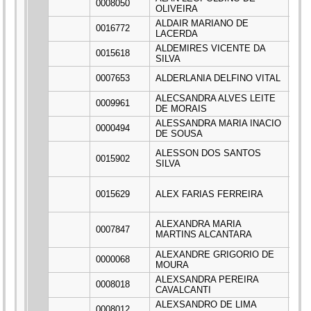
0008050
***
OLIVEIRA
ALDAIR MARIANO DE
0016772
***
LACERDA
ALDEMIRES VICENTE DA
0015618
***
SILVA
0007653
ALDERLANIA DELFINO VITAL
***
ALECSANDRA ALVES LEITE
0009961
***
DE MORAIS
ALESSANDRA MARIA INACIO
0000494
***
DE SOUSA
ALESSON DOS SANTOS
0015902
***
SILVA
0015629
ALEX FARIAS FERREIRA
***
ALEXANDRA MARIA
0007847
***
MARTINS ALCANTARA
ALEXANDRE GRIGORIO DE
0000068
***
MOURA
ALEXSANDRA PEREIRA
0008018
***
CAVALCANTI
ALEXSANDRO DE LIMA
0008012
***