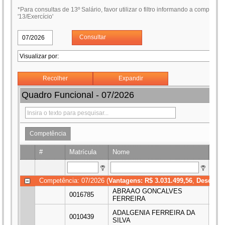
*Para consultas de 13º Salário, favor utilizar o filtro informando a competênc
'13/Exercício'
Consultar
Recolher
Expandir
Quadro Funcional - 07/2026
Competência
#
Matrícula
Nome
CP
Competência: 07/2026 (
Vantagens: R$ 3.031.499,56
,
Desconto
ABRAAO GONCALVES
0016785
***
FERREIRA
ADALGENIA FERREIRA DA
0010439
***
SILVA