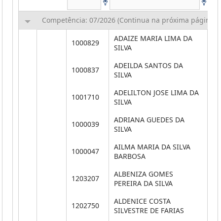
Competência: 07/2026 (Continua na próxima página)
ADAIZE MARIA LIMA DA
1000829
**
SILVA
ADEILDA SANTOS DA
1000837
**
SILVA
ADELILTON JOSE LIMA DA
1001710
**
SILVA
ADRIANA GUEDES DA
1000039
**
SILVA
AILMA MARIA DA SILVA
1000047
**
BARBOSA
ALBENIZA GOMES
1203207
**
PEREIRA DA SILVA
ALDENICE COSTA
1202750
**
SILVESTRE DE FARIAS