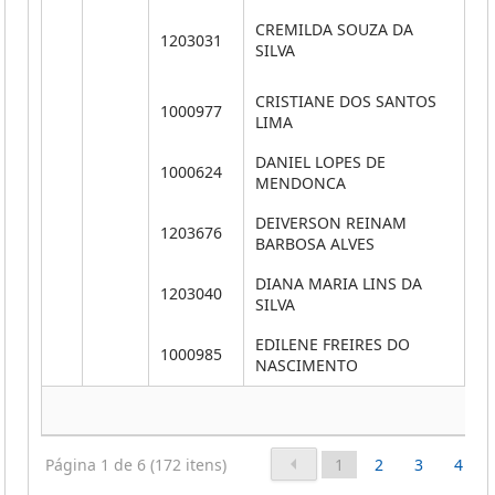
CREMILDA SOUZA DA
1203031
**
SILVA
CRISTIANE DOS SANTOS
1000977
**
LIMA
DANIEL LOPES DE
1000624
**
MENDONCA
DEIVERSON REINAM
1203676
**
BARBOSA ALVES
DIANA MARIA LINS DA
1203040
**
SILVA
EDILENE FREIRES DO
1000985
**
NASCIMENTO
Página 1 de 6 (172 itens)
1
2
3
4