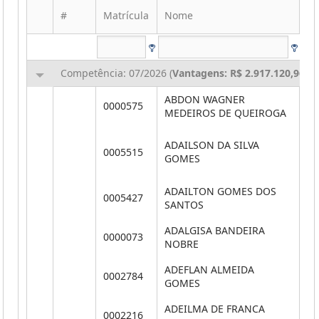
#
Matrícula
Nome
CP
Competência: 07/2026 (
Vantagens: R$ 2.917.120,96
,
D
ABDON WAGNER
0000575
**
MEDEIROS DE QUEIROGA
ADAILSON DA SILVA
0005515
**
GOMES
ADAILTON GOMES DOS
0005427
**
SANTOS
ADALGISA BANDEIRA
0000073
**
NOBRE
ADEFLAN ALMEIDA
0002784
**
GOMES
ADEILMA DE FRANCA
0002216
**