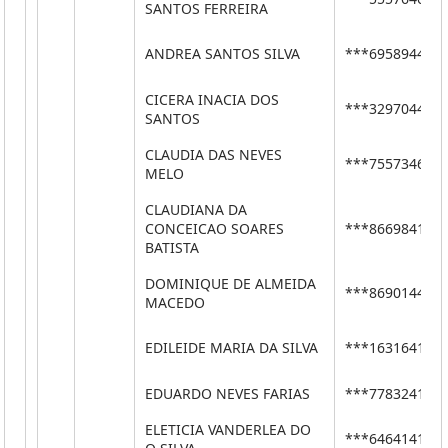
SANTOS FERREIRA
ANDREA SANTOS SILVA
***69589444*
CICERA INACIA DOS
***32970449*
SANTOS
CLAUDIA DAS NEVES
***75573462*
MELO
CLAUDIANA DA
CONCEICAO SOARES
***86698415*
BATISTA
DOMINIQUE DE ALMEIDA
***86901449*
MACEDO
EDILEIDE MARIA DA SILVA
***16316416*
EDUARDO NEVES FARIAS
***77832410*
ELETICIA VANDERLEA DO
***64641412*