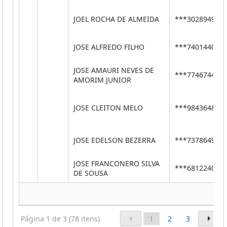
JOEL ROCHA DE ALMEIDA
***30289492*
JOSE ALFREDO FILHO
***74014400*
JOSE AMAURI NEVES DE
***77467441*
AMORIM JUNIOR
JOSE CLEITON MELO
***98436488*
JOSE EDELSON BEZERRA
***73786491*
JOSE FRANCONERO SILVA
***68122404*
DE SOUSA
Página 1 de 3 (78 itens)
1
2
3