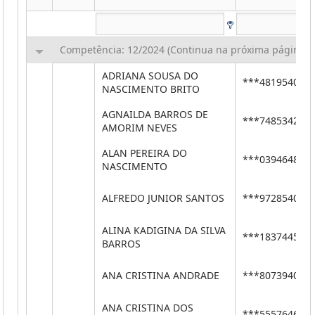
Competência: 12/2024 (Continua na próxima página)
ADRIANA SOUSA DO
***48195400*
NASCIMENTO BRITO
AGNAILDA BARROS DE
***74853420*
AMORIM NEVES
ALAN PEREIRA DO
***03946486*
NASCIMENTO
ALFREDO JUNIOR SANTOS
***97285409*
ALINA KADIGINA DA SILVA
***18374456*
BARROS
ANA CRISTINA ANDRADE
***80739403*
ANA CRISTINA DOS
***55576463*