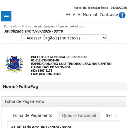
Portal da Transparência - 05/08/2026
A+
A
A-
Normal
Contraste
Para exibir o histórico de atualizações, clique no link abaixo:
Atualizado em: 17/07/2026 - 09:18
PREFEITURA MUNICIPAL DE CARAUBAS
01.612.638/0001-46
EXPEDICIONARIO LUIZ TENORIO LEAO 699 CENTRO
CARAUBAS PB 58595-000
(83) 3307-1175
FAX: (83) 3307-1069
Home
>
FolhaPag
Folha de Pagamento
Folha de Pagamento
Quadro Funcional
Servidores
Atualizado em: 30/12/2024 - 08:24