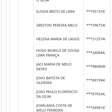
O SILVA
ELOIZA BRITO DE LIMA
***95137455*
GREITON PEREIRA MELO
***59675406*
HELENA MARIA DE LAGOS
***21257406*
HUGO MURILO DE SOUSA
***26084426*
LIMA FRANÇA
JACI MARIA DE MELO
***98096468*
NEVES
JOAO BATISTA DE
***69739499*
OLIVEIRA
JOAO PAULO FLORENCIO
***87933427*
DA SILVA
JOARLANIA COSTA DE
***54991459*
MELO FERREIRA