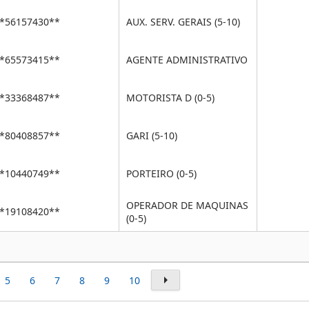
*56157430**
AUX. SERV. GERAIS (5-10)
*65573415**
AGENTE ADMINISTRATIVO
*33368487**
MOTORISTA D (0-5)
*80408857**
GARI (5-10)
*10440749**
PORTEIRO (0-5)
OPERADOR DE MAQUINAS
*19108420**
(0-5)
5
6
7
8
9
10