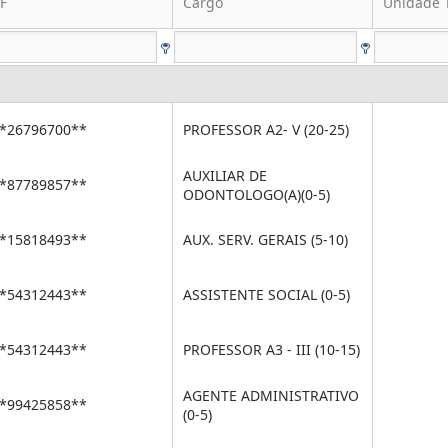
F
Cargo
Unidade 
*26796700**
PROFESSOR A2- V (20-25)
AUXILIAR DE
*87789857**
ODONTOLOGO(A)(0-5)
*15818493**
AUX. SERV. GERAIS (5-10)
*54312443**
ASSISTENTE SOCIAL (0-5)
*54312443**
PROFESSOR A3 - III (10-15)
AGENTE ADMINISTRATIVO
*99425858**
(0-5)