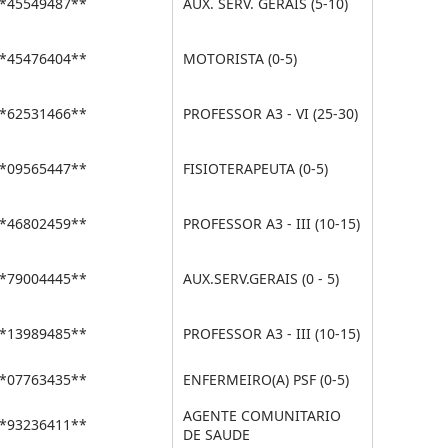
*45549487**
AUX. SERV. GERAIS (5-10)
*45476404**
MOTORISTA (0-5)
*62531466**
PROFESSOR A3 - VI (25-30)
*09565447**
FISIOTERAPEUTA (0-5)
*46802459**
PROFESSOR A3 - III (10-15)
*79004445**
AUX.SERV.GERAIS (0 - 5)
*13989485**
PROFESSOR A3 - III (10-15)
*07763435**
ENFERMEIRO(A) PSF (0-5)
AGENTE COMUNITARIO
*93236411**
DE SAUDE