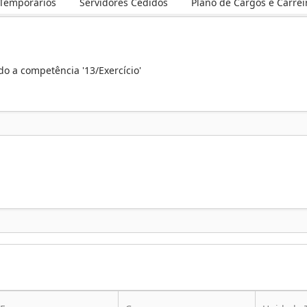
 Temporários
Servidores Cedidos
Plano de Cargos e Carrei
ndo a competência '13/Exercício'