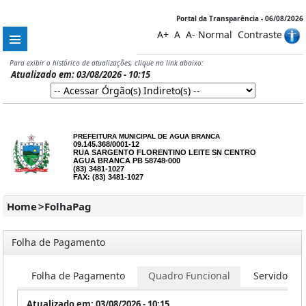
Portal da Transparência - 06/08/2026
A+
A
A-
Normal
Contraste
Para exibir o histórico de atualizações, clique no link abaixo:
Atualizado em: 03/08/2026 - 10:15
PREFEITURA MUNICIPAL DE AGUA BRANCA
09.145.368/0001-12
RUA SARGENTO FLORENTINO LEITE SN CENTRO
AGUA BRANCA PB 58748-000
(83) 3481-1027
FAX: (83) 3481-1027
Home
>
FolhaPag
Folha de Pagamento
Folha de Pagamento
Quadro Funcional
Servidores
Atualizado em: 03/08/2026 - 10:15