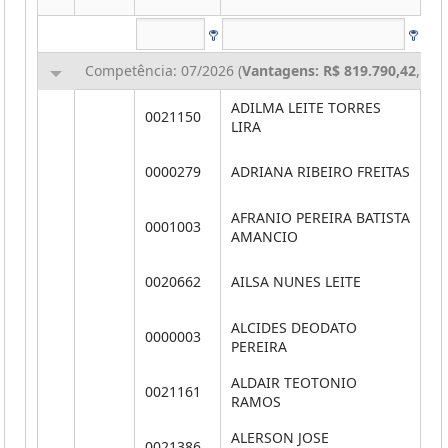
Competência: 07/2026 (
Vantagens: R$ 819.790,42
,
Des
ADILMA LEITE TORRES
0021150
**
LIRA
0000279
ADRIANA RIBEIRO FREITAS
**
AFRANIO PEREIRA BATISTA
0001003
**
AMANCIO
0020662
AILSA NUNES LEITE
**
ALCIDES DEODATO
0000003
**
PEREIRA
ALDAIR TEOTONIO
0021161
**
RAMOS
ALERSON JOSE
0021386
**