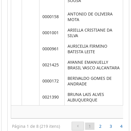
SOUSA
ANTONIO DE OLIVEIRA
0000158
**
MOTA
ARIELLA CRISTIANE DA
0001001
**
SILVA
AURICELIA FIRMINO
0000961
**
BATISTA LEITE
AYANNE EMANUELLY
0021425
**
BRASIL VASCO ALCANTARA
BERIVALDO GOMES DE
0000172
**
ANDRADE
BRUNA LAIS ALVES
0021390
**
ALBUQUERQUE
Página 1 de 8 (219 itens)
1
2
3
4