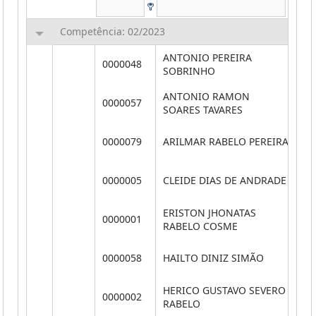
Competência: 02/2023
ANTONIO PEREIRA
0000048
**
SOBRINHO
ANTONIO RAMON
0000057
**
SOARES TAVARES
0000079
ARILMAR RABELO PEREIRA
**
0000005
CLEIDE DIAS DE ANDRADE
**
ERISTON JHONATAS
0000001
**
RABELO COSME
0000058
HAILTO DINIZ SIMÃO
**
HERICO GUSTAVO SEVERO
0000002
**
RABELO