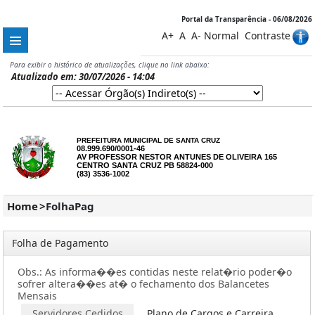
Portal da Transparência - 06/08/2026
A+
A
A-
Normal
Contraste
Para exibir o histórico de atualizações, clique no link abaixo:
Atualizado em: 30/07/2026 - 14:04
PREFEITURA MUNICIPAL DE SANTA CRUZ
08.999.690/0001-46
AV PROFESSOR NESTOR ANTUNES DE OLIVEIRA 165
CENTRO SANTA CRUZ PB 58824-000
(83) 3536-1002
Home
>
FolhaPag
Folha de Pagamento
Obs.: As informa��es contidas neste relat�rio poder�o
sofrer altera��es at� o fechamento dos Balancetes
Mensais
os
Servidores Cedidos
Plano de Cargos e Carreira
COV