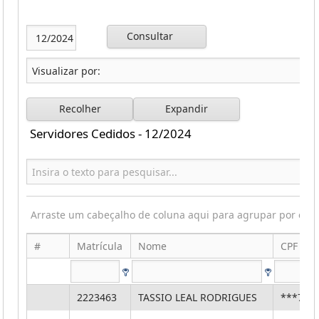
Consultar
Recolher
Expandir
Servidores Cedidos - 12/2024
Arraste um cabeçalho de coluna aqui para agrupar por ess
#
Matrícula
Nome
CPF
2223463
TASSIO LEAL RODRIGUES
***762