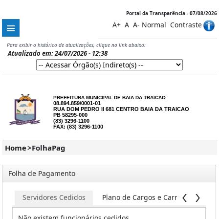
Portal da Transparência - 07/08/2026
A+
A
A-
Normal
Contraste
Para exibir o histórico de atualizações, clique no link abaixo:
Atualizado em: 24/07/2026 - 12:38
PREFEITURA MUNICIPAL DE BAIA DA TRAICAO
08.894.859/0001-01
RUA DOM PEDRO II 681 CENTRO BAIA DA TRAICAO
PB 58295-000
(83) 3296-1100
FAX: (83) 3296-1100
Home
>
FolhaPag
Folha de Pagamento
os
Servidores Cedidos
Plano de Cargos e Carreira
COV
Não existem funcionários cedidos.