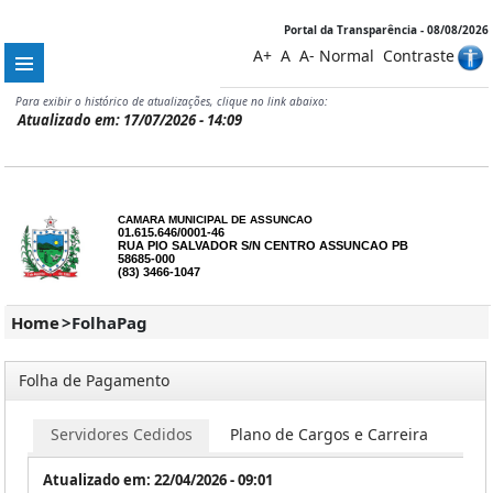
Portal da Transparência - 08/08/2026
A+
A
A-
Normal
Contraste
Para exibir o histórico de atualizações, clique no link abaixo:
Atualizado em: 17/07/2026 - 14:09
CAMARA MUNICIPAL DE ASSUNCAO
01.615.646/0001-46
RUA PIO SALVADOR S/N CENTRO ASSUNCAO PB
58685-000
(83) 3466-1047
Home
>
FolhaPag
Folha de Pagamento
os
Servidores Cedidos
Plano de Cargos e Carreira
COV
Atualizado em: 22/04/2026 - 09:01