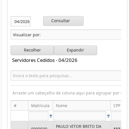
Consultar
Recolher
Expandir
Servidores Cedidos - 04/2026
Arraste um cabeçalho de coluna aqui para agrupar por ess
#
Matrícula
Nome
CPF
PAULO VITOR BRITO DA
0000039
***155