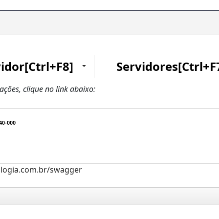
idor[Ctrl+F8]
Servidores[Ctrl+F
zações, clique no link abaixo:
40-000
ologia.com.br/swagger