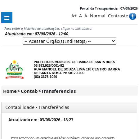
Portal da Transparência - 07/08/2026
A+
A
A-
Normal
Contraste
Para exibir o histórico de atualizações, clique no link abaixo:
Atualizado em: 07/08/2026 - 12:00
PREFEITURA MUNICIPAL DE BARRA DE SANTA ROSA
08.993.925/0001-92
RUA MANOEL DE SOUZA LIMA 118 CENTRO BARRA
DE SANTA ROSA PB 58170-000
(83) 3376-1040
Home
>
Contab
>
Transferencias
Contabilidade - Transferências
Atualizado em: 03/08/2026 - 18:23
Para selecionar um exercício da série histórica, clicar no ano desejado