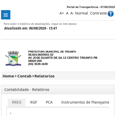
Portal da Transparência - 07/08/2026
A+
A
A-
Normal
Contraste
Para exibir o histórico de atualizações, clique no link abaixo:
Atualizado em: 06/08/2026 - 13:41
PREFEITURA MUNICIPAL DE TRIUNFO
08.924.060/0001-02
AV JOSE DUARTE DE SA 13 CENTRO TRIUNFO PB
58920-000
(83) 3539-1639
Home
>
Contab
>
Relatorios
Contabilidade - Relatórios
RREO
RGF
PCA
Instrumentos de Planejamento
-