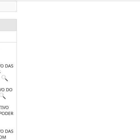
O
VO DAS
S
VO DO
TIVO
 PODER
VO DAS
COM