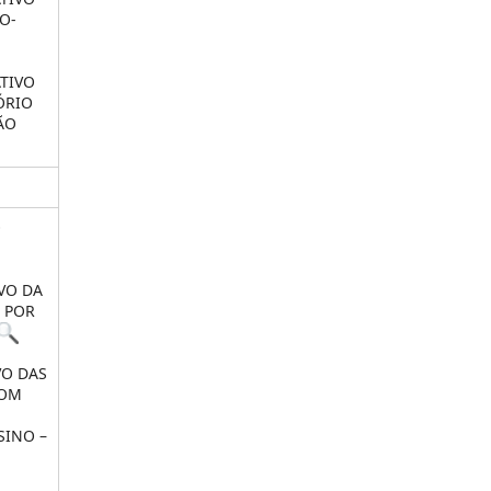
O-
TIVO
ÓRIO
ÃO
O
VO DA
 POR
VO DAS
COM
SINO –