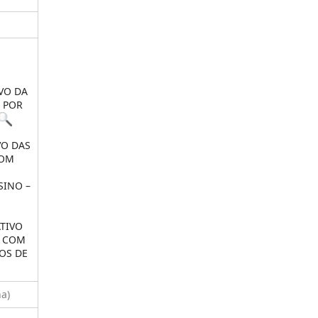
O
VO DA
 POR
VO DAS
COM
SINO –
TIVO
S COM
OS DE
na)