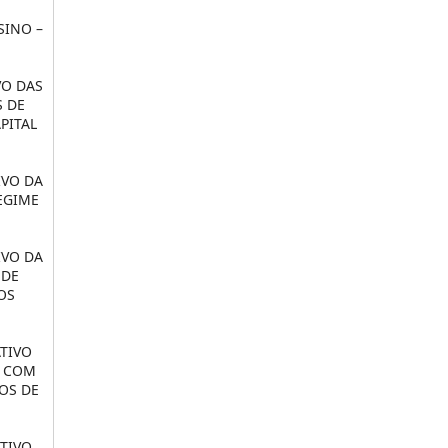
SINO –
VO DAS
S DE
PITAL
IVO DA
EGIME
IVO DA
 DE
OS
TIVO
S COM
OS DE
TIVO