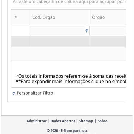
Arraste um cabeçalho de coluna aqui para agrupar por ess
#
Cod. Órgão
Órgão
*Os totais informados referem-se à soma das receit
**Para expandir mais informações clique no símbolo ao
Personalizar Filtro
Administrar
|
Dados Abertos
|
Sitemap
|
Sobre
© 2026 - E-Transparência